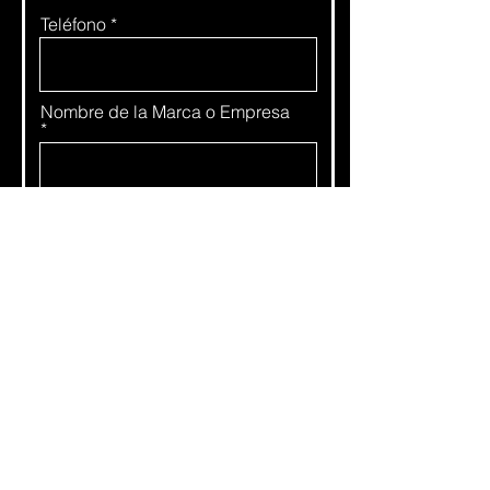
Teléfono
Nombre de la Marca o Empresa
Descripción del Proyecto
Presupuesto Estimado
Fecha Aprximada de Entrega